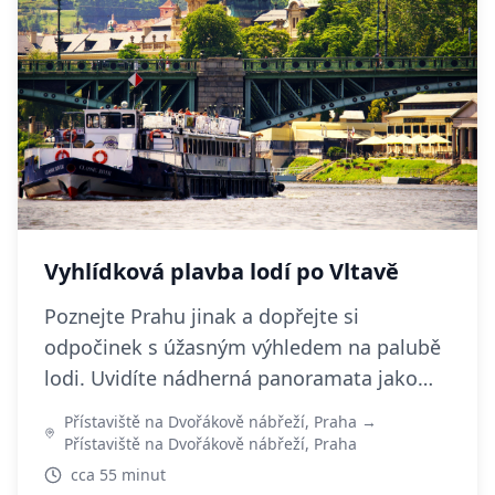
Vyhlídková plavba lodí po Vltavě
Poznejte Prahu jinak a dopřejte si
odpočinek s úžasným výhledem na palubě
lodi. Uvidíte nádherná panoramata jako
například Pražský hrad, Úřad vlády a
Přístaviště na Dvořákově nábřeží, Praha →
Strakova akademie, Petřín, Metronom na
Přístaviště na Dvořákově nábřeží, Praha
Letné, Rudolfinum a také z těsné blízkosti
cca 55 minut