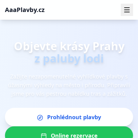
AaaPlavby.cz
Objevte krásy Prahy
z paluby lodi
Zažijte nezapomenutelné vyhlídkové plavby s
úžasnými výhledy na město i přírodu. Připravili
jsme pro vás pestrou nabídku tras a zážitků.
Prohlédnout plavby
Online rezervace