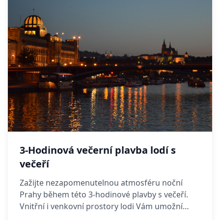
3-Hodinová večerní plavba lodí s
večeří
Zažijte nezapomenutelnou atmosféru noční
Prahy během této 3-hodinové plavby s večeří.
Vnitřní i venkovní prostory lodi Vám umožní
dokonale si ji vychutnat za každého počasí.