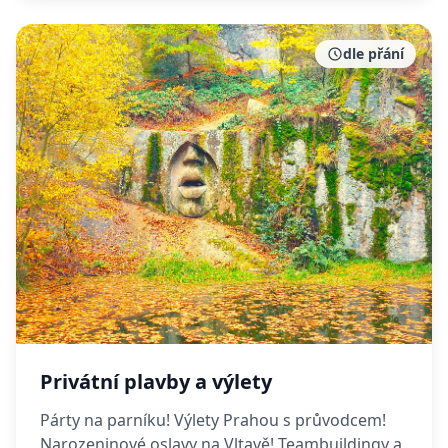
dle přání
Privátní plavby a výlety
Párty na parníku! Výlety Prahou s průvodcem!
Narozeninové oslavy na Vltavě! Teambuildingy a